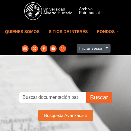
Skip to main content
QUIENES SOMOS
SITIOS DE INTERÉS
FONDOS
Iniciar sesión
Buscar
Búsqueda Avanzada »