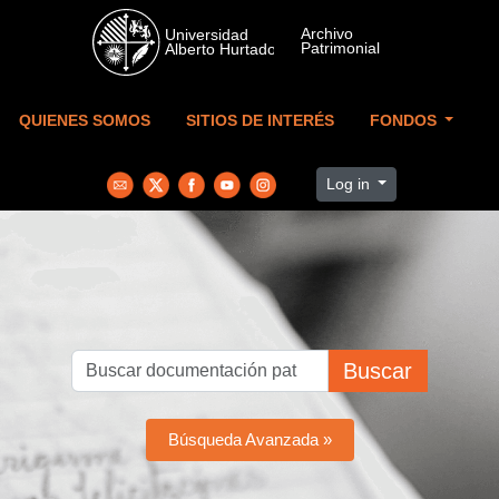
Skip to main content
QUIENES SOMOS
SITIOS DE INTERÉS
FONDOS
Log in
Buscar
Búsqueda Avanzada »