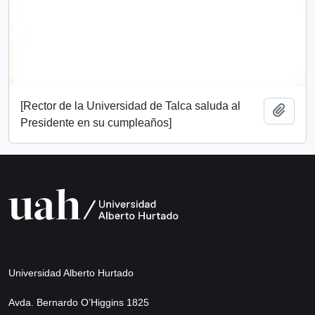
[Rector de la Universidad de Talca saluda al
Add t
Presidente en su cumpleaños]
Universidad Alberto Hurtado
Avda. Bernardo O’Higgins 1825