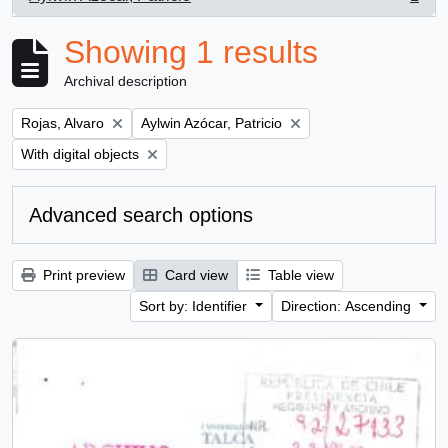
, 1 results
Showing 1 results
Archival description
Remove filter:
Remove filter:
Rojas, Alvaro
Aylwin Azócar, Patricio
Remove filter:
With digital objects
Advanced search options
Print preview
Card view
Table view
Sort by: Identifier
Direction: Ascending