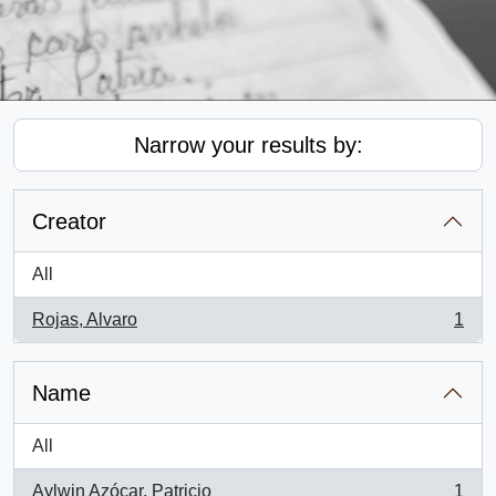
Narrow your results by:
Creator
All
Rojas, Alvaro
1
, 1 results
Name
All
Aylwin Azócar, Patricio
1