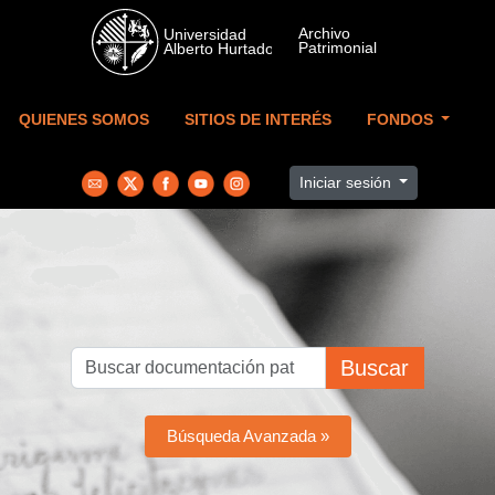
Skip to main content
QUIENES SOMOS
SITIOS DE INTERÉS
FONDOS
Iniciar sesión
Buscar
Búsqueda Avanzada »