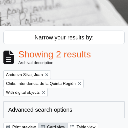
Narrow your results by:
Showing 2 results
Archival description
Remove filter:
Andueza Silva, Juan
Remove filter:
Chile. Intendencia de la Quinta Región
Remove filter:
With digital objects
Advanced search options
Print preview
Card view
Table view