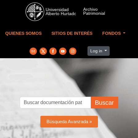
Skip to main content
QUIENES SOMOS
SITIOS DE INTERÉS
FONDOS
Log in
Buscar
Búsqueda Avanzada »