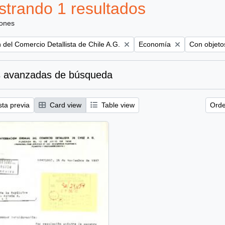
trando 1 resultados
iones
Remove filter:
Remove filt
del Comercio Detallista de Chile A.G.
Economía
Con objetos
 avanzadas de búsqueda
sta previa
Card view
Table view
Orde