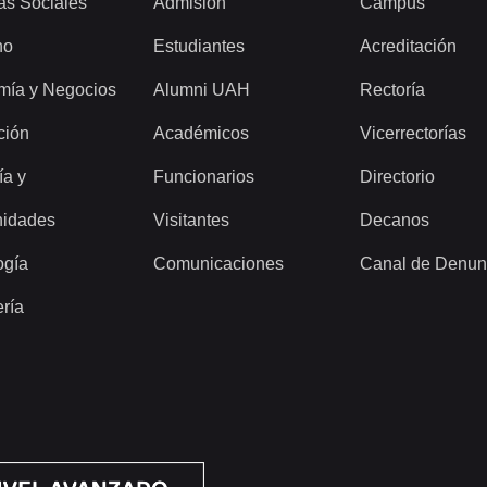
as Sociales
Admisión
Campus
ho
Estudiantes
Acreditación
mía y Negocios
Alumni UAH
Rectoría
ción
Académicos
Vicerrectorías
ía y
Funcionarios
Directorio
idades
Visitantes
Decanos
ogía
Comunicaciones
Canal de Denun
ería