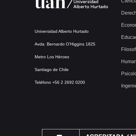
Cienci
Derec
Econo
Universidad Alberto Hurtado
Educa
Avda. Bernardo O’Higgins 1825
Filosof
Metro Los Héroes
Human
Santiago de Chile
Psicol
Teléfono +56 2 2692 0200
Ingeni