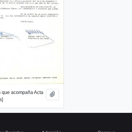
n que acompaña Acta
Añadir al portapapeles
s]