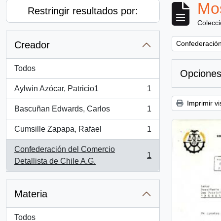
Mos
Restringir resultados por:
Colecc
Remove filter:
Creador
Confederación 
Todos
Opciones
Aylwin Azócar, Patricio1
1
, 1 resultados
Imprimir vi
Bascuñan Edwards, Carlos
1
, 1 resultados
Cumsille Zapapa, Rafael
1
, 1 resultados
Confederación del Comercio
1
, 1 resultados
Detallista de Chile A.G.
Materia
Todos