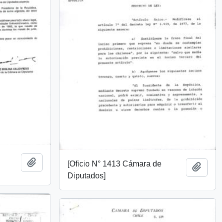
Add to clipboard
[Oficio N° 1413 Cámara de
Add t
Diputados]