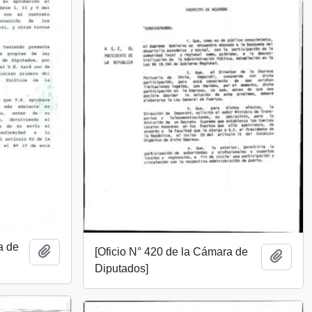
a de
Add to clipboard
[Oficio N° 420 de la Cámara de
Add t
Diputados]