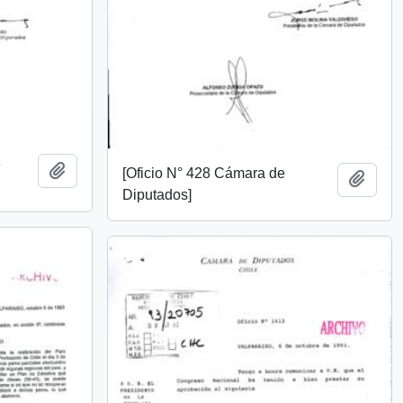
e
Add to clipboard
[Oficio N° 428 Cámara de
Add t
Diputados]