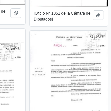
a de
Add to clipboard
[Oficio N° 1351 de la Cámara de
Add t
Diputados]