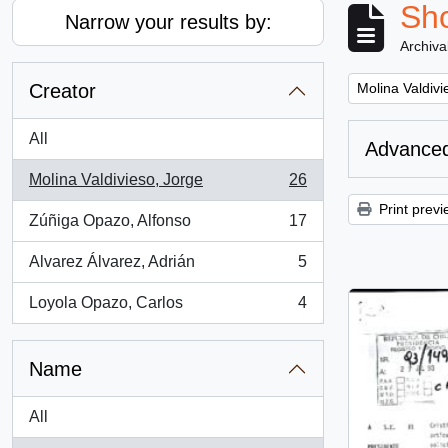
Sho
Narrow your results by:
Archiva
Remove filter:
Creator
Molina Valdivi
All
Advanced
Molina Valdivieso, Jorge
26
, 26 results
Print previ
Zúñiga Opazo, Alfonso
17
, 17 results
Alvarez Álvarez, Adrián
5
, 5 results
Loyola Opazo, Carlos
4
, 4 results
Name
All