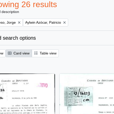
wing 26 results
l description
Remove filter:
eso, Jorge
Aylwin Azócar, Patricio
 search options
ew
Card view
Table view