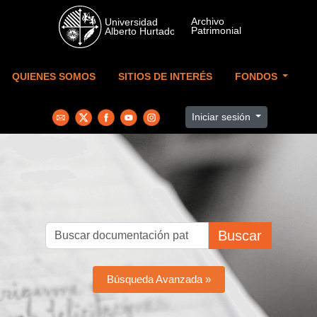
Skip to main content
QUIENES SOMOS
SITIOS DE INTERÉS
FONDOS
Iniciar sesión
Buscar
Búsqueda Avanzada »