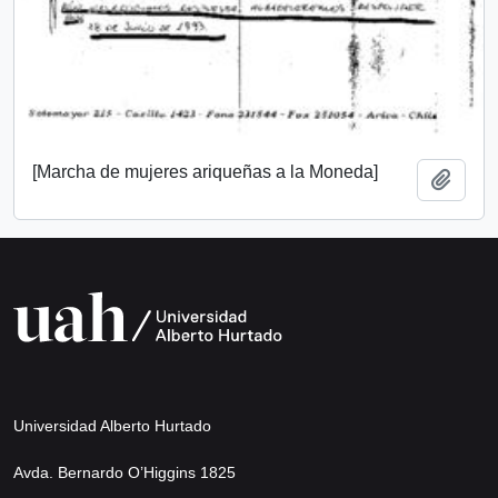
[Marcha de mujeres ariqueñas a la Moneda]
Añadi
Universidad Alberto Hurtado
Avda. Bernardo O’Higgins 1825