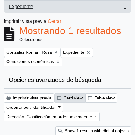
Expediente
1
, 1 resultados
Imprimir vista previa
Cerrar
Mostrando 1 resultados
Colecciones
Remove filter:
Remove filter:
González Román, Rosa
Expediente
Remove filter:
Condiciones económicas
Opciones avanzadas de búsqueda
Imprimir vista previa
Card view
Table view
Ordenar por: Identificador
Dirección: Clasificación en orden ascendente
Show 1 results with digital objects