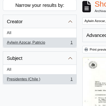
Sho
Narrow your results by:
Archiva
Remove filter:
Creator
Aylwin Azocar,
All
Advanced
Aylwin Azocar, Patricio
1
, 1 results
Print previ
Subject
All
Presidentes (Chile )
1
, 1 results