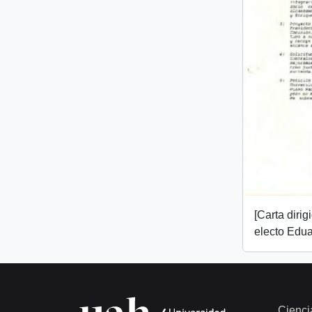
[Carta dirig
electo Edua
Cienci