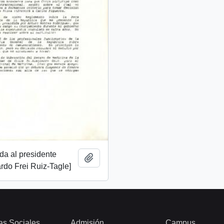
ida al presidente
Add to clipboard
rdo Frei Ruiz-Tagle]
as Sociales
Admisión
Campus