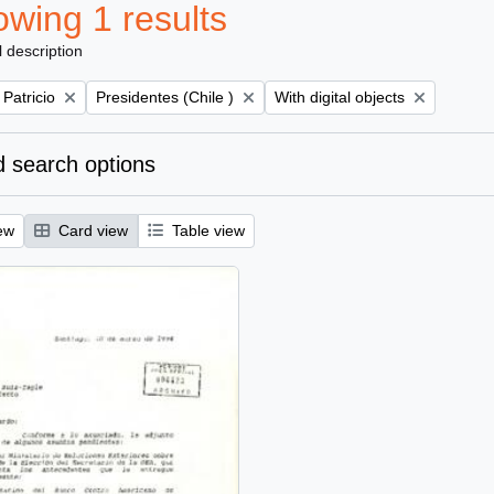
wing 1 results
l description
Remove filter:
Remove filter:
 Patricio
Presidentes (Chile )
With digital objects
 search options
ew
Card view
Table view