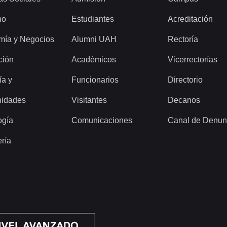
ho
Estudiantes
Acreditación
mía y Negocios
Alumni UAH
Rectoría
ción
Académicos
Vicerrectorías
ía y
Funcionarios
Directorio
idades
Visitantes
Decanos
ogía
Comunicaciones
Canal de Denun
ería