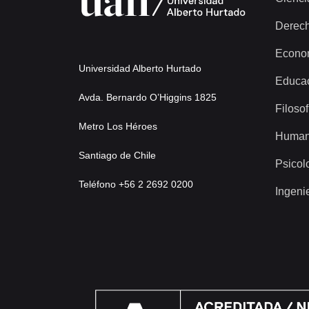
Derec
Econo
Universidad Alberto Hurtado
Educa
Avda. Bernardo O’Higgins 1825
Filosof
Metro Los Héroes
Human
Santiago de Chile
Psicol
Teléfono +56 2 2692 0200
Ingeni