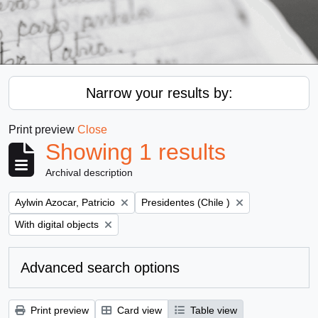
Narrow your results by:
Print preview
Close
Showing 1 results
Archival description
Remove filter:
Remove filter:
Aylwin Azocar, Patricio
Presidentes (Chile )
Remove filter:
With digital objects
Advanced search options
Print preview
Card view
Table view