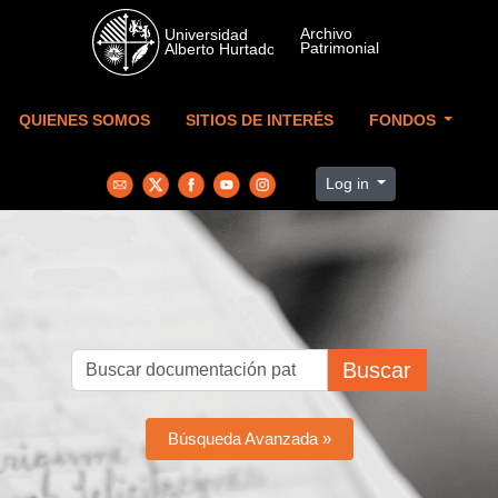
Skip to main content
QUIENES SOMOS
SITIOS DE INTERÉS
FONDOS
Log in
Buscar
Búsqueda Avanzada »