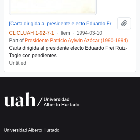
Add t
[Carta dirigida al presidente electo Eduardo Frei Ruiz-Tagle]
CL CLUAH 1-92-7-1
·
Item
·
1994-03-10
Part of
Presidente Patricio Aylwin Azócar (1990-1994)
Carta dirigida al presidente electo Eduardo Frei Ruiz-
Tagle con pendientes
Untitled
Universidad Alberto Hurtado