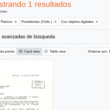
trando 1 resultados
iones
Remove filter:
Remove filter:
 Patricio
Presidentes (Chile )
Con objetos digitales
 avanzadas de búsqueda
sta previa
Card view
Table view
Ordenar por: 