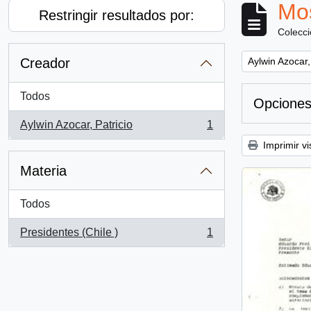
Mos
Restringir resultados por:
Colecc
Remove filter:
Creador
Aylwin Azocar,
Todos
Opciones
Aylwin Azocar, Patricio
1
, 1 resultados
Imprimir vi
Materia
Todos
Presidentes (Chile )
1
, 1 resultados