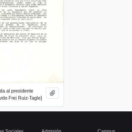
ida al presidente
Añadir al portapapeles
rdo Frei Ruiz-Tagle]
as Sociales
Admisión
Campus