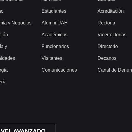
ho
Estudiantes
Acreditación
mía y Negocios
Alumni UAH
Rectoría
ción
Académicos
Vicerrectorías
ía y
Funcionarios
Directorio
idades
Visitantes
Decanos
ogía
Comunicaciones
Canal de Denun
ería