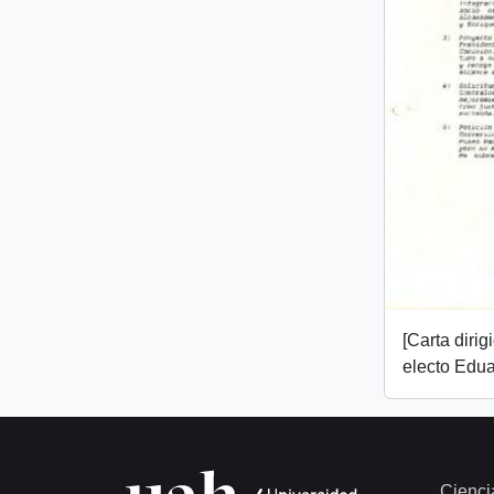
[Carta dirig
electo Edua
Cienci