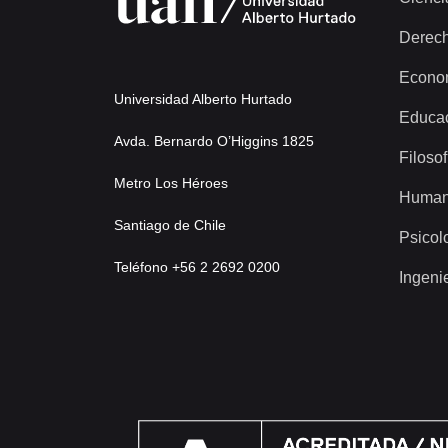
Derec
Econo
Universidad Alberto Hurtado
Educa
Avda. Bernardo O’Higgins 1825
Filosof
Metro Los Héroes
Human
Santiago de Chile
Psicol
Teléfono +56 2 2692 0200
Ingeni