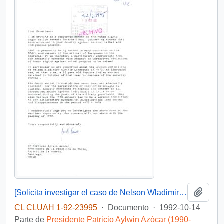
Añadi
[Solicita investigar el caso de Nelson Wladimiro Curiñir]
CL CLUAH 1-92-23995
·
Documento
·
1992-10-14
Parte de
Presidente Patricio Aylwin Azócar (1990-