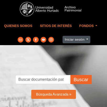
Skip to main content
QUIENES SOMOS
SITIOS DE INTERÉS
FONDOS
Iniciar sesión
Buscar
Búsqueda Avanzada »