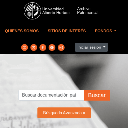
Skip to main content
QUIENES SOMOS
SITIOS DE INTERÉS
FONDOS
Iniciar sesión
Buscar
Búsqueda Avanzada »