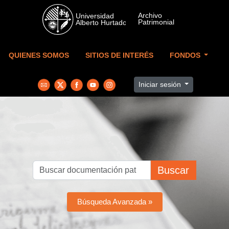
Skip to main content
QUIENES SOMOS
SITIOS DE INTERÉS
FONDOS
Iniciar sesión
Buscar
Búsqueda Avanzada »