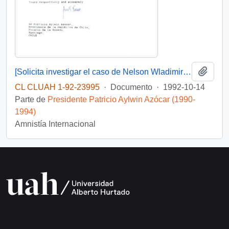
Añadi
[Solicita investigar el caso de Nelson Wladimiro Curiñir]
CL CLUAH 1-92-23995
·
Documento
·
1992-10-14
Parte de
Presidente Patricio Aylwin Azócar (1990-
1994)
Amnistía Internacional