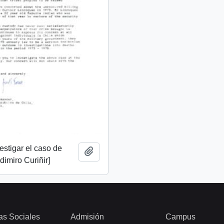
vestigar el caso de
Añadir al portapapeles
imiro Curiñir]
as Sociales
Admisión
Campus