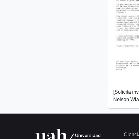
[Solicita in
Nelson Wlad
Cienci