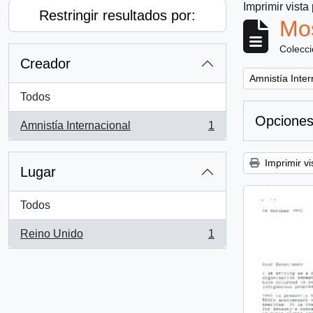
Imprimir vista
Restringir resultados por:
Mos
Colecc
Creador
Remove filter:
Amnistía Inter
Todos
Opciones
Amnistía Internacional
1
, 1 resultados
Imprimir vi
Lugar
Todos
Reino Unido
1
, 1 resultados