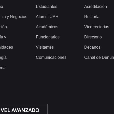
ho
Estudiantes
Acreditación
mía y Negocios
Alumni UAH
Rectoría
ción
Académicos
Vicerrectorías
ía y
Funcionarios
Directorio
idades
Visitantes
Decanos
ogía
Comunicaciones
Canal de Denun
ería