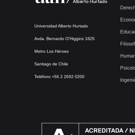
Derec
Econo
Universidad Alberto Hurtado
Educa
Avda. Bernardo O’Higgins 1825
Filosof
Metro Los Héroes
Human
Santiago de Chile
Psicol
Teléfono +56 2 2692 0200
Ingeni