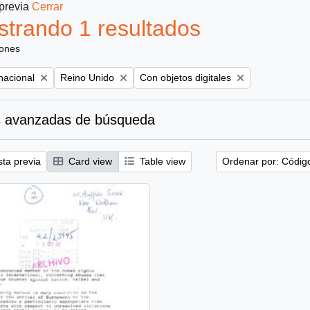
 previa
Cerrar
trando 1 resultados
iones
Remove filter:
Remove filter:
nacional
Reino Unido
Con objetos digitales
 avanzadas de búsqueda
sta previa
Card view
Table view
Ordenar por: Códig