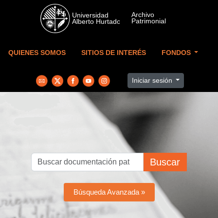
Skip to main content
QUIENES SOMOS
SITIOS DE INTERÉS
FONDOS
Iniciar sesión
Buscar
Búsqueda Avanzada »