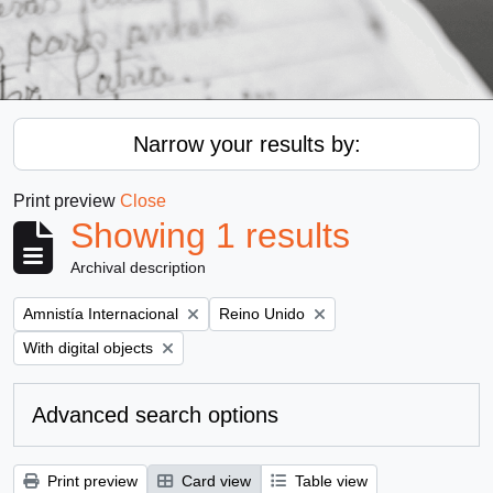
Narrow your results by:
Print preview
Close
Showing 1 results
Archival description
Remove filter:
Remove filter:
Amnistía Internacional
Reino Unido
Remove filter:
With digital objects
Advanced search options
Print preview
Card view
Table view