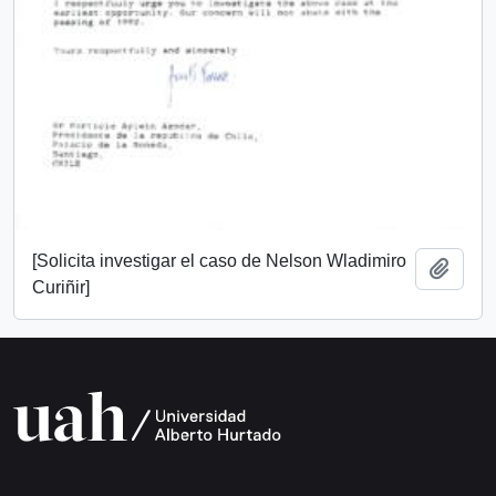
[Solicita investigar el caso de Nelson Wladimiro
Add t
Curiñir]