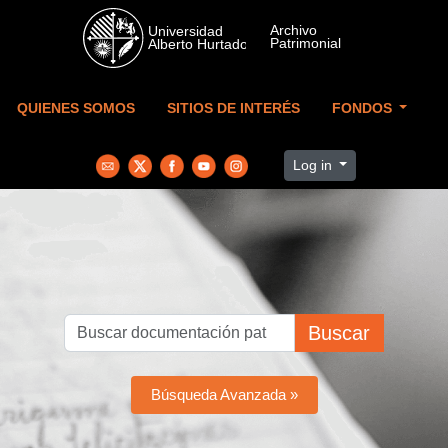
Skip to main content
QUIENES SOMOS
SITIOS DE INTERÉS
FONDOS
Log in
Buscar
Búsqueda Avanzada »