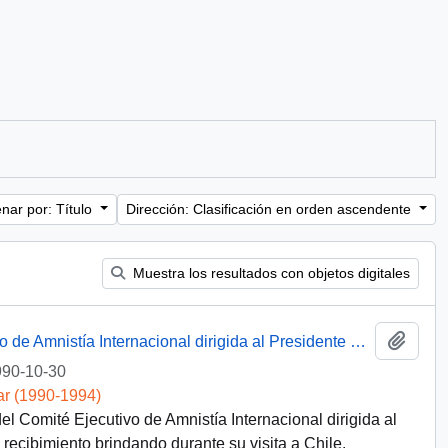
nar por: Título
Dirección: Clasificación en orden ascendente
Muestra los resultados con objetos digitales
Añadi
[Carta del Presidente del Comité Ejecutivo de Amnistía Internacional dirigida al Presidente Patricio Aylwin]
90-10-30
ar (1990-1994)
l Comité Ejecutivo de Amnistía Internacional dirigida al
 recibimiento brindando durante su visita a Chile.