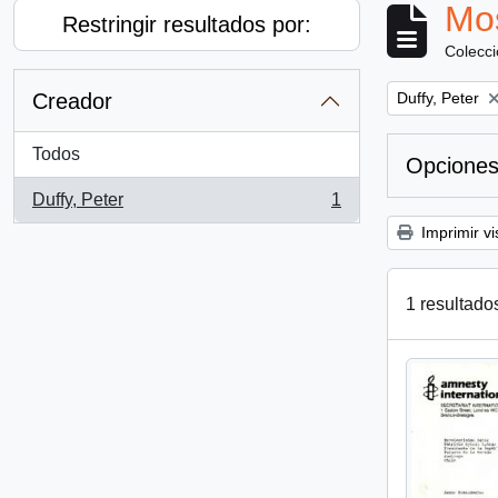
Mos
Restringir resultados por:
Colecc
Remove filter:
Creador
Duffy, Peter
Todos
Opciones
Duffy, Peter
1
, 1 resultados
Imprimir vi
1 resultado