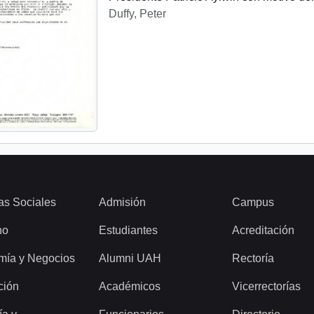
Duffy, Peter
as Sociales
Admisión
Campus
ho
Estudiantes
Acreditación
mía y Negocios
Alumni UAH
Rectoría
ción
Académicos
Vicerrectorías