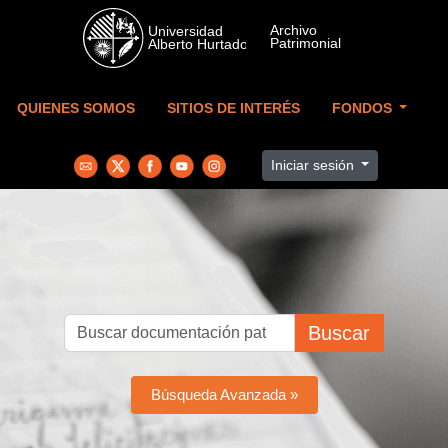
Skip to main content
QUIENES SOMOS
SITIOS DE INTERÉS
FONDOS
Iniciar sesión
Buscar
Búsqueda Avanzada »