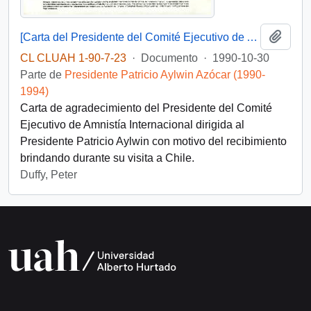
Añadi
[Carta del Presidente del Comité Ejecutivo de Amnistía Internacional dirigida al Presidente Patricio Aylwin]
CL CLUAH 1-90-7-23
·
Documento
·
1990-10-30
Parte de
Presidente Patricio Aylwin Azócar (1990-
1994)
Carta de agradecimiento del Presidente del Comité
Ejecutivo de Amnistía Internacional dirigida al
Presidente Patricio Aylwin con motivo del recibimiento
brindando durante su visita a Chile.
Duffy, Peter