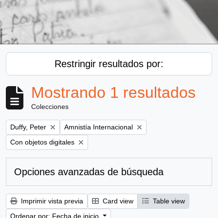
Restringir resultados por:
Mostrando 1 resultados
Colecciones
Remove filter:
Remove filter:
Duffy, Peter
Amnistía Internacional
Remove filter:
Con objetos digitales
Opciones avanzadas de búsqueda
Imprimir vista previa
Card view
Table view
Ordenar por: Fecha de inicio