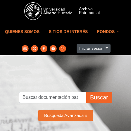
Skip to main content
QUIENES SOMOS
SITIOS DE INTERÉS
FONDOS
Iniciar sesión
Buscar
Búsqueda Avanzada »