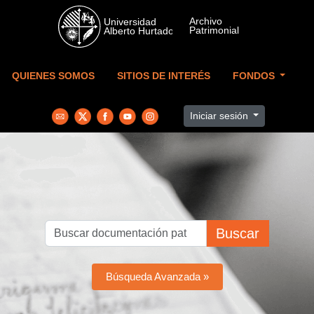
Skip to main content
QUIENES SOMOS
SITIOS DE INTERÉS
FONDOS
Iniciar sesión
Buscar
Búsqueda Avanzada »