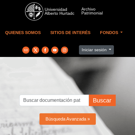
Skip to main content
QUIENES SOMOS
SITIOS DE INTERÉS
FONDOS
Iniciar sesión
Buscar
Búsqueda Avanzada »