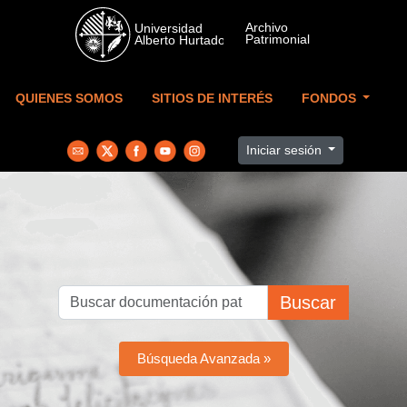
Skip to main content
QUIENES SOMOS
SITIOS DE INTERÉS
FONDOS
Iniciar sesión
Buscar
Búsqueda Avanzada »