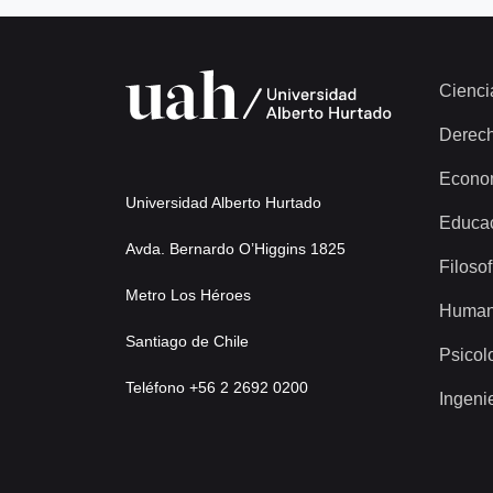
Cienci
Derec
Econo
Universidad Alberto Hurtado
Educa
Avda. Bernardo O’Higgins 1825
Filosof
Metro Los Héroes
Human
Santiago de Chile
Psicol
Teléfono +56 2 2692 0200
Ingeni