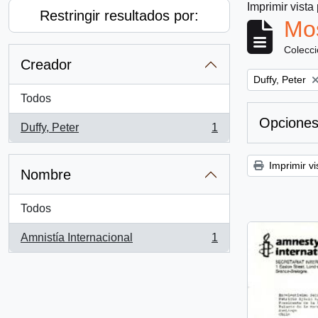
Imprimir vista
Restringir resultados por:
Mos
Colecc
Creador
Remove filter:
Duffy, Peter
Todos
Opciones
Duffy, Peter
1
, 1 resultados
Imprimir vi
Nombre
Todos
Amnistía Internacional
1
, 1 resultados