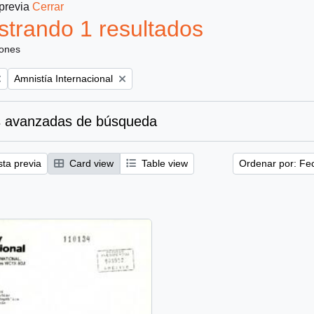
 previa
Cerrar
trando 1 resultados
iones
Remove filter:
Amnistía Internacional
 avanzadas de búsqueda
sta previa
Card view
Table view
Ordenar por: Fe