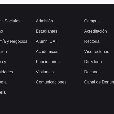
as Sociales
Admisión
Campus
ho
Estudiantes
Acreditación
mía y Negocios
Alumni UAH
Rectoría
ción
Académicos
Vicerrectorías
ía y
Funcionarios
Directorio
idades
Visitantes
Decanos
ogía
Comunicaciones
Canal de Denun
ería