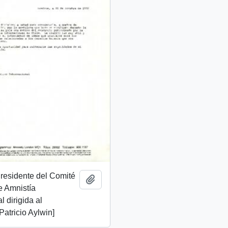
Presidente del Comité
Añadir al portapapeles
e Amnistía
l dirigida al
Patricio Aylwin]