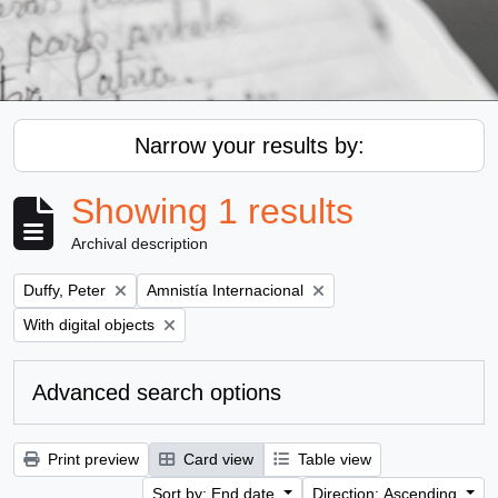
Narrow your results by:
Showing 1 results
Archival description
Remove filter:
Remove filter:
Duffy, Peter
Amnistía Internacional
Remove filter:
With digital objects
Advanced search options
Print preview
Card view
Table view
Sort by: End date
Direction: Ascending