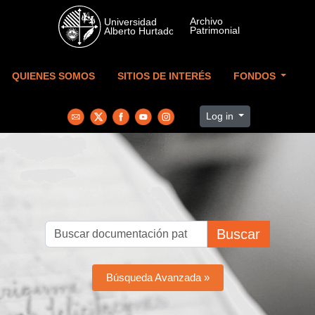
Skip to main content
QUIENES SOMOS
SITIOS DE INTERÉS
FONDOS
Log in
Buscar
Búsqueda Avanzada »