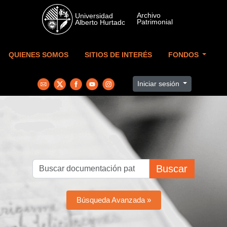
Skip to main content
QUIENES SOMOS
SITIOS DE INTERÉS
FONDOS
Iniciar sesión
Buscar
Búsqueda Avanzada »