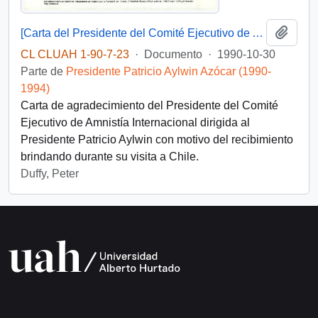
Añadi
[Carta del Presidente del Comité Ejecutivo de Amnistía Internacional dirigida al Presidente Patricio Aylwin]
CL CLUAH 1-90-7-23
·
Documento
·
1990-10-30
Parte de
Presidente Patricio Aylwin Azócar (1990-
1994)
Carta de agradecimiento del Presidente del Comité
Ejecutivo de Amnistía Internacional dirigida al
Presidente Patricio Aylwin con motivo del recibimiento
brindando durante su visita a Chile.
Duffy, Peter