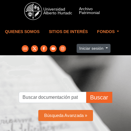
Skip to main content
QUIENES SOMOS
SITIOS DE INTERÉS
FONDOS
Iniciar sesión
Buscar
Búsqueda Avanzada »