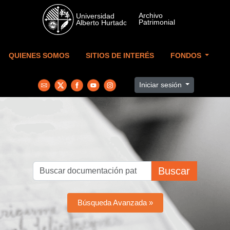
Skip to main content
QUIENES SOMOS
SITIOS DE INTERÉS
FONDOS
Iniciar sesión
Buscar
Búsqueda Avanzada »