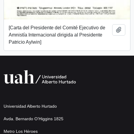
[Carta del Presidente del Comité Ejecutivo de
Añadi
Amnistía Internacional dirigida al Presidente
Patricio Aylwin]
Universidad Alberto Hurtado
Avda. Bernardo O’Higgins 1825
Metro Los Héroes