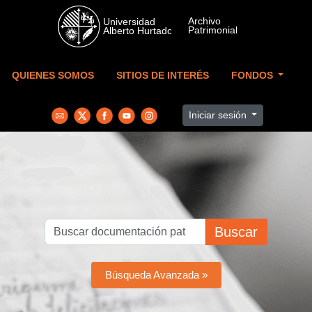
Skip to main content
QUIENES SOMOS
SITIOS DE INTERÉS
FONDOS
Iniciar sesión
Buscar
Búsqueda Avanzada »