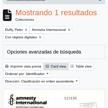
, 1 resultados
Mostrando 1 resultados
Colecciones
Remove filter:
Remove filter:
Duffy, Peter
Amnistía Internacional
Remove filter:
Con objetos digitales
Opciones avanzadas de búsqueda
Imprimir vista previa
Card view
Table view
Ordenar por: Identificador
Dirección: Clasificación en orden ascendente