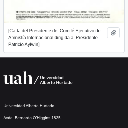
[Carta del Presidente del Comité Ejecutivo de
Añadi
Amnistía Internacional dirigida al Presidente
Patricio Aylwin]
Universidad Alberto Hurtado
Avda. Bernardo O’Higgins 1825