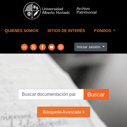
Skip to main content
QUIENES SOMOS
SITIOS DE INTERÉS
FONDOS
Iniciar sesión
Buscar
Búsqueda Avanzada »