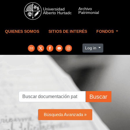
Skip to main content
QUIENES SOMOS
SITIOS DE INTERÉS
FONDOS
Log in
Buscar
Búsqueda Avanzada »