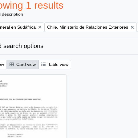
wing 1 results
l description
Remove filter:
eral en Sudáfrica
Chile. Ministerio de Relaciones Exteriores
 search options
ew
Card view
Table view