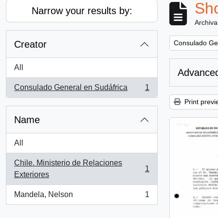
Sho
Narrow your results by:
Archiva
Remove filter:
Creator
Consulado Gen
All
Advanced
Consulado General en Sudáfrica
1
, 1 results
Print previ
Name
All
Chile. Ministerio de Relaciones
1
, 1 results
Exteriores
Mandela, Nelson
1
, 1 results