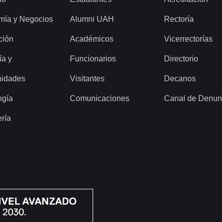
mía y Negocios
Alumni UAH
Rectoría
ción
Académicos
Vicerrectorías
ía y
Funcionarios
Directorio
idades
Visitantes
Decanos
ogía
Comunicaciones
Canal de Denun
ería