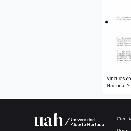
Vínculos c
Nacional Af
Cienci
Derec