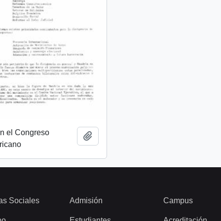
on el Congreso
Add to clipboard
ricano
as Sociales
Admisión
Campus
ho
Estudiantes
Acreditación