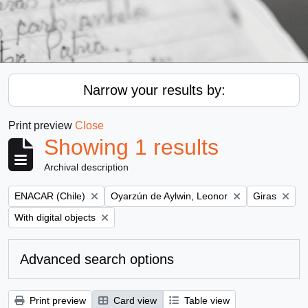
Narrow your results by:
Print preview
Close
Showing 1 results
Archival description
Remove filter:
Remove filter:
Remove filte
ENACAR (Chile)
Oyarzún de Aylwin, Leonor
Giras
Remove filter:
With digital objects
Advanced search options
Print preview
Card view
Table view