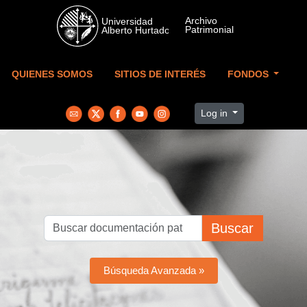
Skip to main content
QUIENES SOMOS
SITIOS DE INTERÉS
FONDOS
Log in
Buscar
Búsqueda Avanzada »