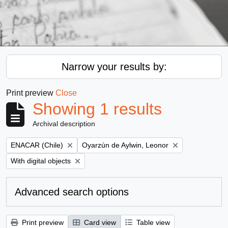
Narrow your results by:
Print preview
Close
Showing 1 results
Archival description
Remove filter:
Remove filter:
ENACAR (Chile)
Oyarzún de Aylwin, Leonor
Remove filter:
With digital objects
Advanced search options
Print preview
Card view
Table view