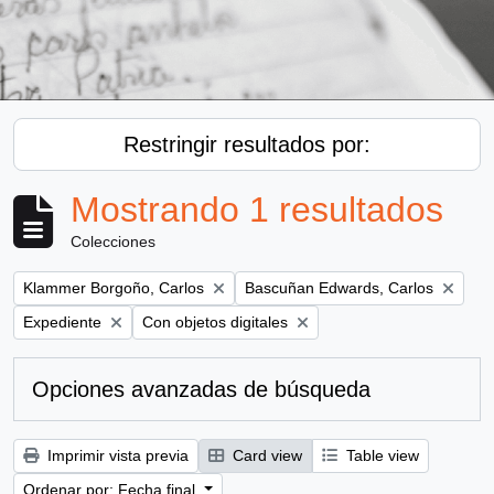
Restringir resultados por:
Mostrando 1 resultados
Colecciones
Remove filter:
Remove filter:
Klammer Borgoño, Carlos
Bascuñan Edwards, Carlos
Remove filter:
Remove filter:
Expediente
Con objetos digitales
Opciones avanzadas de búsqueda
Imprimir vista previa
Card view
Table view
Ordenar por: Fecha final