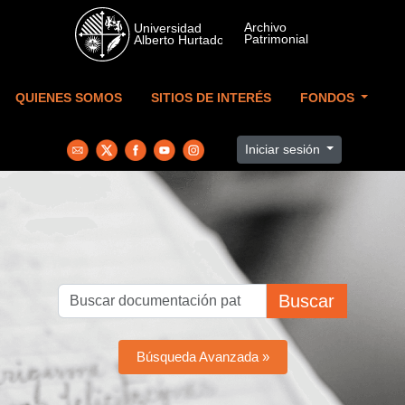
Skip to main content
QUIENES SOMOS
SITIOS DE INTERÉS
FONDOS
Iniciar sesión
Buscar
Búsqueda Avanzada »