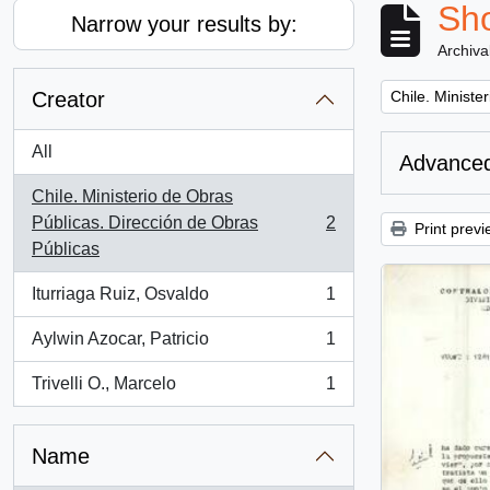
Sho
Narrow your results by:
Archiva
Remove filter:
Creator
Chile. Ministe
All
Advanced
Chile. Ministerio de Obras
Públicas. Dirección de Obras
2
Print previ
, 2 results
Públicas
Iturriaga Ruiz, Osvaldo
1
, 1 results
Aylwin Azocar, Patricio
1
, 1 results
Trivelli O., Marcelo
1
, 1 results
Name