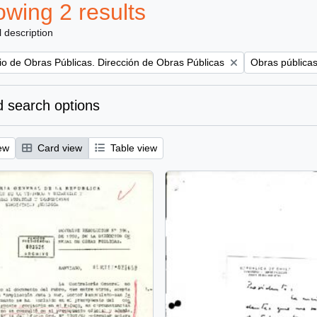
wing 2 results
l description
Remove filter:
rio de Obras Públicas. Dirección de Obras Públicas
Obras pública
 search options
ew
Card view
Table view