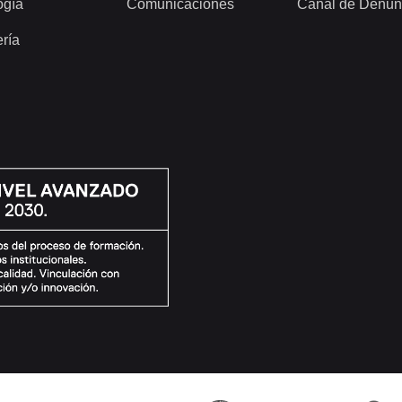
ogía
Comunicaciones
Canal de Denun
ería