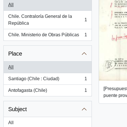
All
Chile. Contraloría General de la
1
, 1 results
República
Chile. Ministerio de Obras Públicas
1
, 1 results
Place
All
Santiago (Chile : Ciudad)
1
, 1 results
[Presupuest
Antofagasta (Chile)
1
, 1 results
puente prov
Subject
All