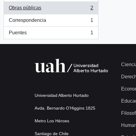
Obras públicas
2
, 2 results
Correspondencia
1
, 1 results
Puentes
1
, 1 results
Cienci
Derec
Econo
Universidad Alberto Hurtado
Educa
Avda. Bernardo O’Higgins 1825
Filosof
Metro Los Héroes
Human
Santiago de Chile