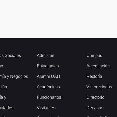
as Sociales
Admisión
Campus
ho
Estudiantes
Acreditación
mía y Negocios
Alumni UAH
Rectoría
ción
Académicos
Vicerrectorías
ía y
Funcionarios
Directorio
idades
Visitantes
Decanos