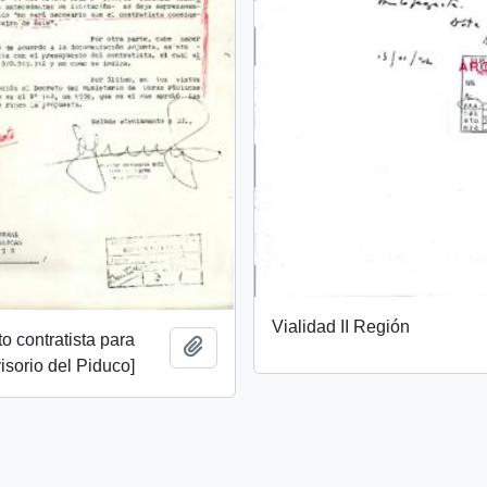
Vialidad II Región
o contratista para
Add to clipboard
isorio del Piduco]