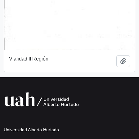
Vialidad II Región
Add t
Universidad Alberto Hurtado