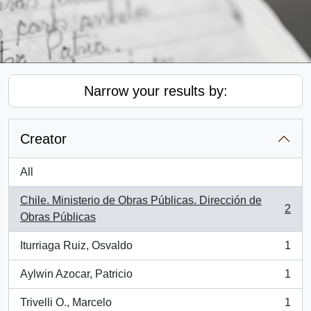
Narrow your results by:
Creator
All
Chile. Ministerio de Obras Públicas. Dirección de
2
, 2 results
Obras Públicas
Iturriaga Ruiz, Osvaldo
1
, 1 results
Aylwin Azocar, Patricio
1
, 1 results
Trivelli O., Marcelo
1
, 1 results