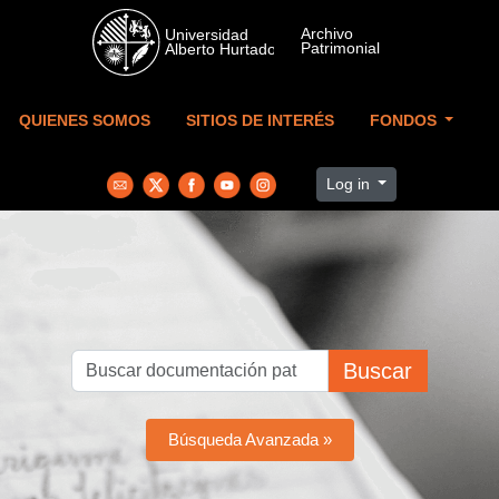
Skip to main content
QUIENES SOMOS
SITIOS DE INTERÉS
FONDOS
Log in
Buscar
Búsqueda Avanzada »