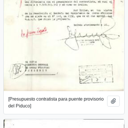
[Presupuesto contratista para puente provisorio
Add t
del Piduco]