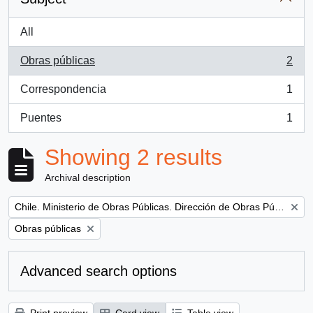
All
Obras públicas
2
, 2 results
Correspondencia
1
, 1 results
Puentes
1
, 1 results
Showing 2 results
Archival description
Remove filter:
Chile. Ministerio de Obras Públicas. Dirección de Obras Públicas
Remove filter:
Obras públicas
Advanced search options