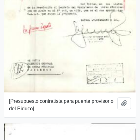
[Presupuesto contratista para puente provisorio
Add t
del Piduco]