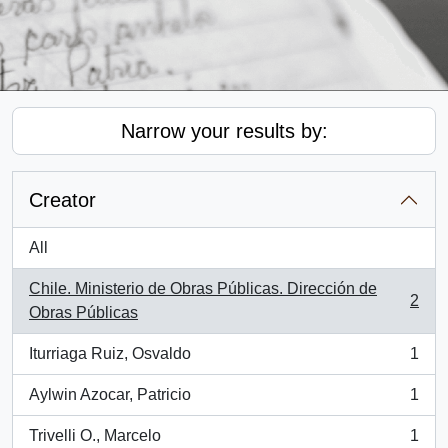
Narrow your results by:
Creator
All
Chile. Ministerio de Obras Públicas. Dirección de
2
, 2 results
Obras Públicas
Iturriaga Ruiz, Osvaldo
1
, 1 results
Aylwin Azocar, Patricio
1
, 1 results
Trivelli O., Marcelo
1
, 1 results