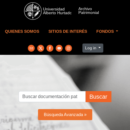
Skip to main content
QUIENES SOMOS
SITIOS DE INTERÉS
FONDOS
Log in
Buscar
Búsqueda Avanzada »