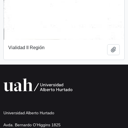
Vialidad II Región
Add t
Universidad Alberto Hurtado
Avda. Bernardo O’Higgins 1825