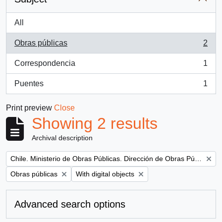
All
Obras públicas
2
, 2 results
Correspondencia
1
, 1 results
Puentes
1
, 1 results
Print preview
Close
Showing 2 results
Archival description
Remove filter:
Chile. Ministerio de Obras Públicas. Dirección de Obras Públicas
Remove filter:
Remove filter:
Obras públicas
With digital objects
Advanced search options