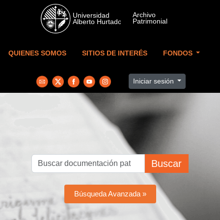
Skip to main content
QUIENES SOMOS
SITIOS DE INTERÉS
FONDOS
Iniciar sesión
Buscar
Búsqueda Avanzada »