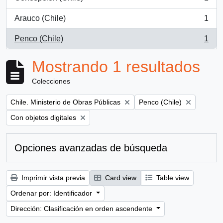
, 1 resultados
Arauco (Chile)
1
, 1 resultados
Penco (Chile)
1
, 1 resultados
Mostrando 1 resultados
Colecciones
Remove filter:
Remove filter:
Chile. Ministerio de Obras Públicas
Penco (Chile)
Remove filter:
Con objetos digitales
Opciones avanzadas de búsqueda
Imprimir vista previa
Card view
Table view
Ordenar por: Identificador
Dirección: Clasificación en orden ascendente