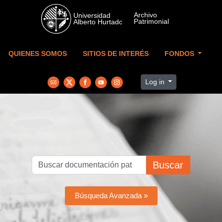
Skip to main content
QUIENES SOMOS
SITIOS DE INTERÉS
FONDOS
Log in
Buscar
Búsqueda Avanzada »