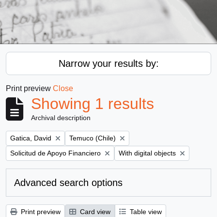
Narrow your results by:
Print preview
Close
Showing 1 results
Archival description
Remove filter:
Remove filter:
Gatica, David
Temuco (Chile)
Remove filter:
Remove filter:
Solicitud de Apoyo Financiero
With digital objects
Advanced search options
Print preview
Card view
Table view