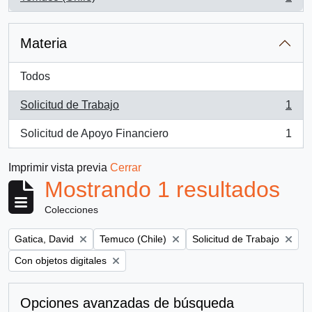
, 1 resultados
Materia
Todos
Solicitud de Trabajo
1
, 1 resultados
Solicitud de Apoyo Financiero
1
, 1 resultados
Imprimir vista previa
Cerrar
Mostrando 1 resultados
Colecciones
Remove filter:
Remove filter:
Remove filter:
Gatica, David
Temuco (Chile)
Solicitud de Trabajo
Remove filter:
Con objetos digitales
Opciones avanzadas de búsqueda