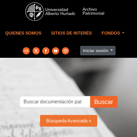
Skip to main content
QUIENES SOMOS
SITIOS DE INTERÉS
FONDOS
Iniciar sesión
Buscar
Búsqueda Avanzada »