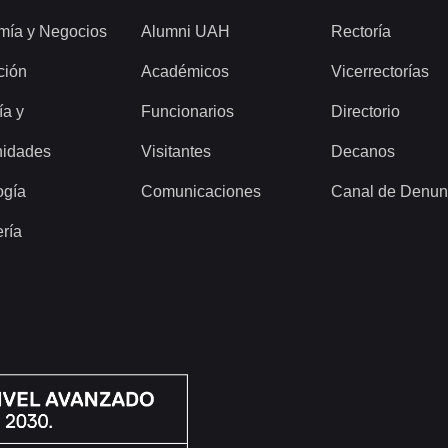
mía y Negocios
Alumni UAH
Rectoría
ción
Académicos
Vicerrectorías
ía y
Funcionarios
Directorio
idades
Visitantes
Decanos
ogía
Comunicaciones
Canal de Denun
ería