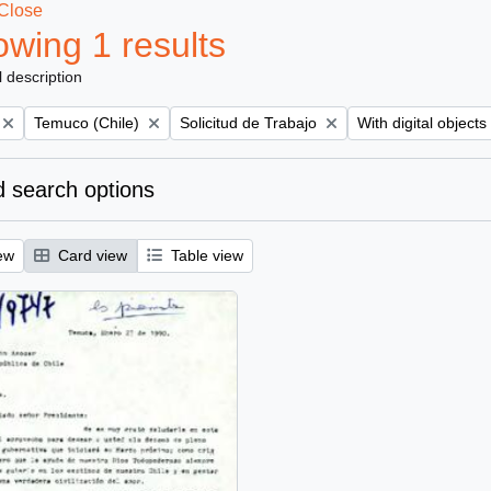
Close
wing 1 results
l description
Remove filter:
Remove filter:
Remove filter:
Temuco (Chile)
Solicitud de Trabajo
With digital objects
 search options
ew
Card view
Table view