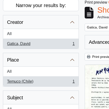
Print preview
Narrow your results by:
Sho
Archiva
Creator
Remove filter:
Gatica, David
All
Advanced
Gatica, David
1
, 1 results
Print previ
Place
All
Temuco (Chile)
1
, 1 results
Subject