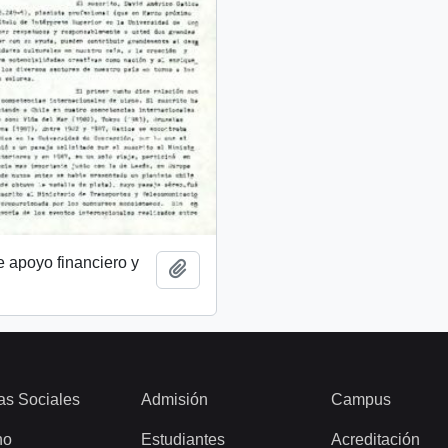
de apoyo financiero y
Add to clipboard
as Sociales
Admisión
Campus
ho
Estudiantes
Acreditación