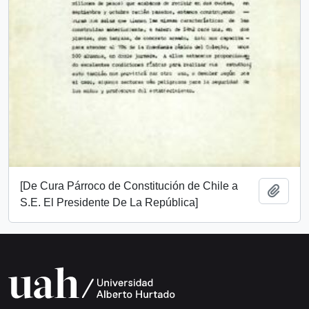
[De Cura Párroco de Constitución de Chile a
Añadi
S.E. El Presidente De La República]