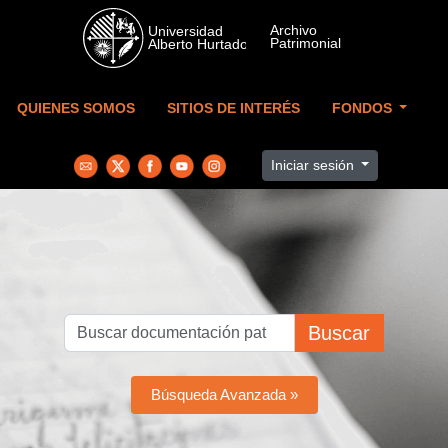
Skip to main content
QUIENES SOMOS
SITIOS DE INTERÉS
FONDOS
Iniciar sesión
Buscar
Búsqueda Avanzada »