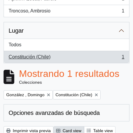
, 1 resultados
Troncoso, Ambrosio
1
, 1 resultados
Lugar
Todos
Constitución (Chile)
1
, 1 resultados
Mostrando 1 resultados
Colecciones
Remove filter:
Remove filter:
González , Domingo
Constitución (Chile)
Opciones avanzadas de búsqueda
Imprimir vista previa
Card view
Table view