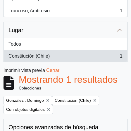
, 1 resultados
Troncoso, Ambrosio
1
, 1 resultados
Lugar
Todos
Constitución (Chile)
1
, 1 resultados
Imprimir vista previa
Cerrar
Mostrando 1 resultados
Colecciones
Remove filter:
Remove filter:
González , Domingo
Constitución (Chile)
Remove filter:
Con objetos digitales
Opciones avanzadas de búsqueda