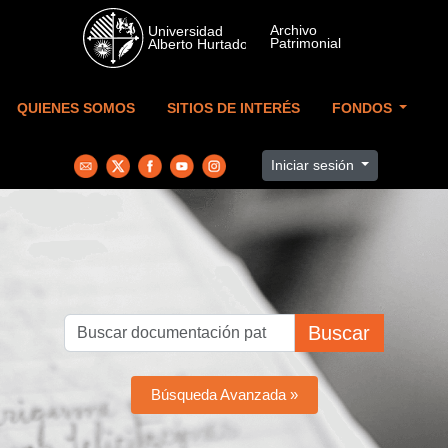
Skip to main content
QUIENES SOMOS
SITIOS DE INTERÉS
FONDOS
Iniciar sesión
Buscar
Búsqueda Avanzada »