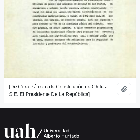
[De Cura Párroco de Constitución de Chile a
Añadi
S.E. El Presidente De La República]