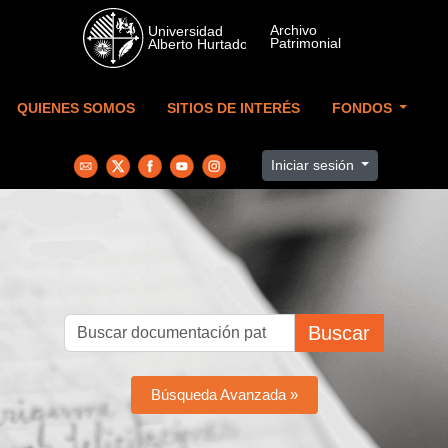
Skip to main content
QUIENES SOMOS
SITIOS DE INTERÉS
FONDOS
Iniciar sesión
Buscar
Búsqueda Avanzada »