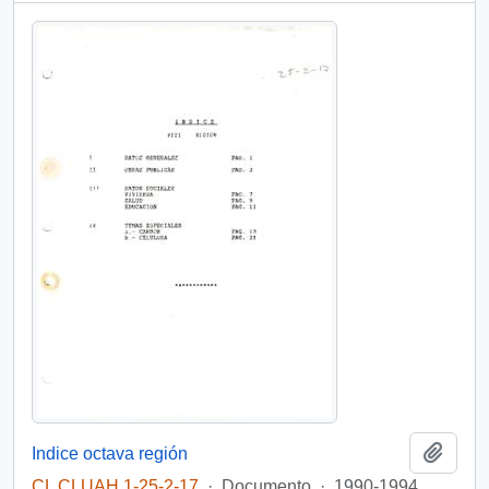
Añadi
Indice octava región
CL CLUAH 1-25-2-17
·
Documento
·
1990-1994