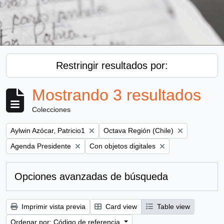
Restringir resultados por:
Mostrando 3 resultados
Colecciones
Remove filter:
Remove filter:
Aylwin Azócar, Patricio1
Octava Región (Chile)
Remove filter:
Remove filter:
Agenda Presidente
Con objetos digitales
Opciones avanzadas de búsqueda
Imprimir vista previa
Card view
Table view
Ordenar por: Código de referencia