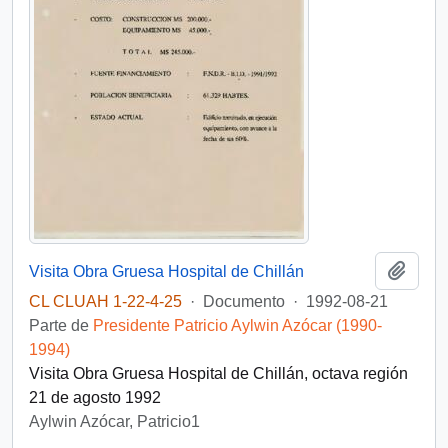
Añadi
Visita Obra Gruesa Hospital de Chillán
CL CLUAH 1-22-4-25
·
Documento
·
1992-08-21
Parte de
Presidente Patricio Aylwin Azócar (1990-
1994)
Visita Obra Gruesa Hospital de Chillán, octava región
21 de agosto 1992
Aylwin Azócar, Patricio1