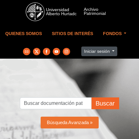
Skip to main content
QUIENES SOMOS
SITIOS DE INTERÉS
FONDOS
Iniciar sesión
Buscar
Búsqueda Avanzada »