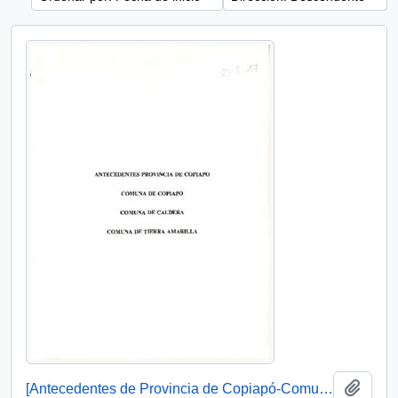
Añadi
[Antecedentes de Provincia de Copiapó-Comuna de Copiapó, Caldera. Tierra Amarilla].