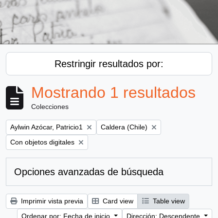
Restringir resultados por:
Mostrando 1 resultados
Colecciones
Remove filter:
Remove filter:
Aylwin Azócar, Patricio1
Caldera (Chile)
Remove filter:
Con objetos digitales
Opciones avanzadas de búsqueda
Imprimir vista previa
Card view
Table view
Ordenar por: Fecha de inicio
Dirección: Descendente