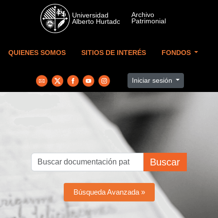
Skip to main content
QUIENES SOMOS
SITIOS DE INTERÉS
FONDOS
Iniciar sesión
Buscar
Búsqueda Avanzada »