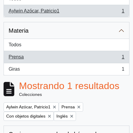
Aylwin Azócar, Patricio1
1
, 1 resultados
Materia
Todos
Prensa
1
, 1 resultados
Giras
1
, 1 resultados
Mostrando 1 resultados
Colecciones
Remove filter:
Remove filter:
Aylwin Azócar, Patricio1
Prensa
Remove filter:
Remove filter:
Con objetos digitales
Inglés