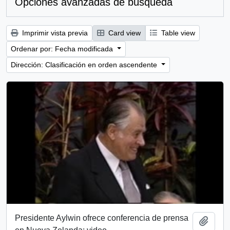
Opciones avanzadas de búsqueda
Imprimir vista previa
Card view
Table view
Ordenar por: Fecha modificada
Dirección: Clasificación en orden ascendente
Presidente Aylwin ofrece conferencia de prensa
Añadi