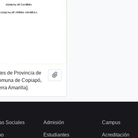
es de Provincia de
Añadir al portapapeles
omuna de Copiapó,
rra Amarilla].
as Sociales
Admisión
Campus
ho
Estudiantes
Acreditación