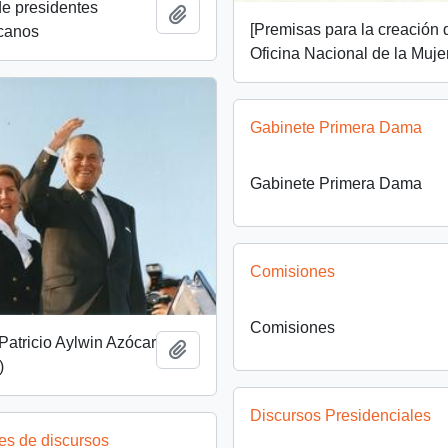
de presidentes
Añadir al portapapeles
[Premisas para la creación 
icanos
Oficina Nacional de la Muje
Gabinete Primera Dama
Gabinete Primera Dama
Comisiones
Comisiones
Patricio Aylwin Azócar
Añadir al portapapeles
)
Discursos Presidenciales
es de discursos