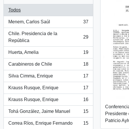
Todos
Menem, Carlos Saúl
37
, 37 resultados
Chile. Presidencia de la
29
, 29 resultados
República
Huerta, Amelia
19
, 19 resultados
Carabineros de Chile
18
, 18 resultados
Silva Cimma, Enrique
17
, 17 resultados
Krauss Rusque, Enrique
17
, 17 resultados
Krauss Rusque, Enrique
16
, 16 resultados
Conferencia
Tohá González, Jaime Manuel
15
Presidente 
, 15 resultados
Patricio Ay
Correa Ríos, Enrique Fernando
15
, 15 resultados