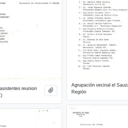
Agrupación vecinal el Sauza
asistentes reunion
Añadir al portapapeles
Región
E)