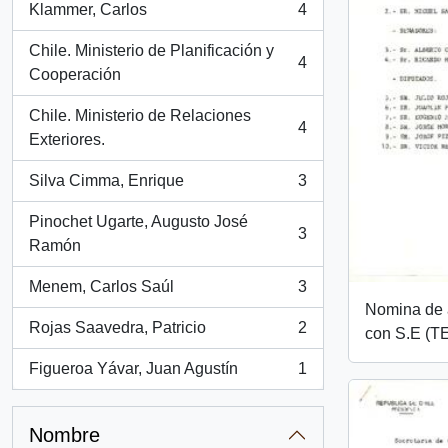
Klammer, Carlos
4
, 4 resultados
Chile. Ministerio de Planificación y
4
, 4 resultados
Cooperación
Chile. Ministerio de Relaciones
4
, 4 resultados
Exteriores.
Silva Cimma, Enrique
3
, 3 resultados
Pinochet Ugarte, Augusto José
3
, 3 resultados
Ramón
Menem, Carlos Saúl
3
, 3 resultados
Nomina de 
Rojas Saavedra, Patricio
2
con S.E (T
, 2 resultados
Figueroa Yávar, Juan Agustín
1
, 1 resultados
Nombre