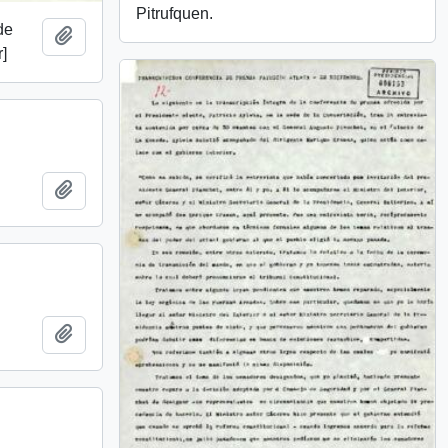
Pitrufquen.
de
Añadir al portapapeles
r]
Añadir al portapapeles
Añadir al portapapeles