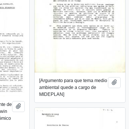
[Argumento para que tema medio
Añadi
ambiental quede a cargo de
MIDEPLAN]
nte de
Añadir al portapapeles
lwin
ómico