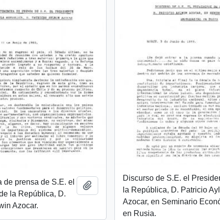
Discurso de S.E. el Preside
 de prensa de S.E. el
Añadir al portapapeles
la República, D. Patricio Ay
de la República, D.
Azocar, en Seminario Econ
lwin Azocar.
en Rusia.