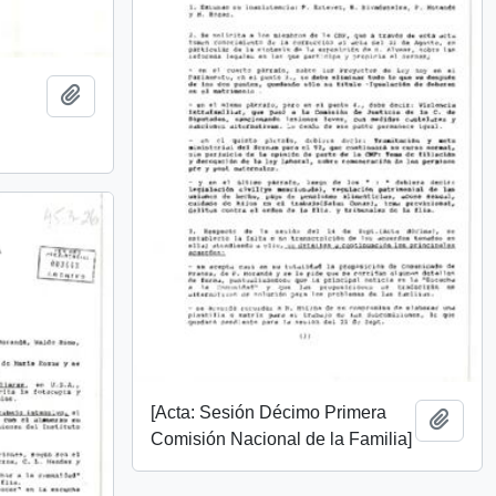
Añadir al portapapeles
[Acta: Sesión Décimo Primera
Añadi
Comisión Nacional de la Familia]