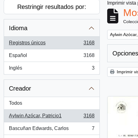
Imprimir vista
Restringir resultados por:
Mos
Colecc
Idioma
Remove filter:
Aylwin Azócar,
Registros únicos
3168
, 3168 resultados
Opciones
Español
3168
, 3168 resultados
Inglés
3
, 3 resultados
Imprimir vi
Creador
Todos
Aylwin Azócar, Patricio1
3168
, 3168 resultados
Bascuñan Edwards, Carlos
7
, 7 resultados