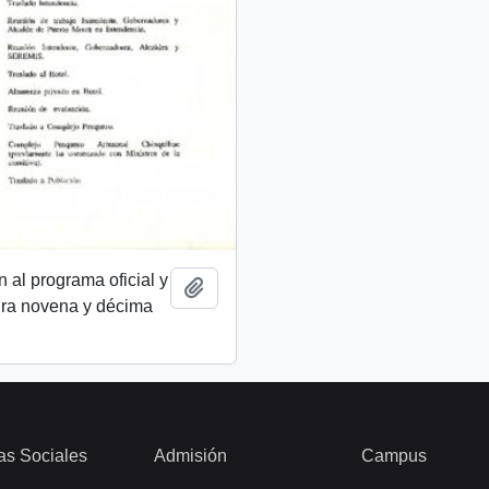
n al programa oficial y
Add to clipboard
Gira novena y décima
as Sociales
Admisión
Campus