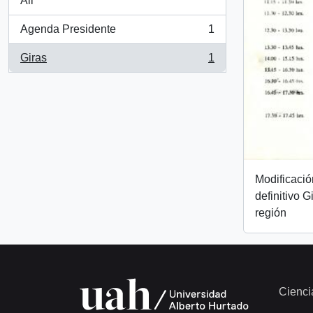
All
Agenda Presidente
1
, 1 results
Giras
1
, 1 results
Modificació
definitivo 
región
Cienci