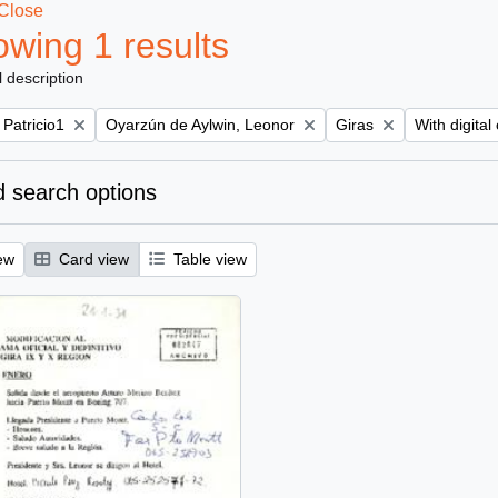
Close
wing 1 results
l description
Remove filter:
Remove filter:
Remove filte
 Patricio1
Oyarzún de Aylwin, Leonor
Giras
With digital
 search options
ew
Card view
Table view