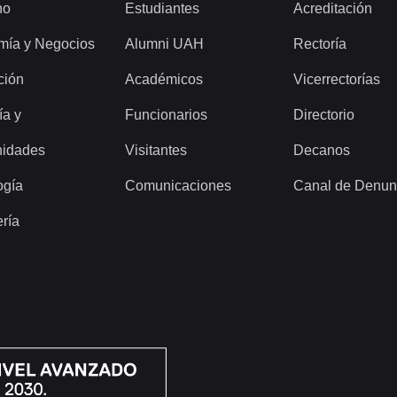
ho
Estudiantes
Acreditación
mía y Negocios
Alumni UAH
Rectoría
ción
Académicos
Vicerrectorías
ía y
Funcionarios
Directorio
idades
Visitantes
Decanos
ogía
Comunicaciones
Canal de Denun
ería