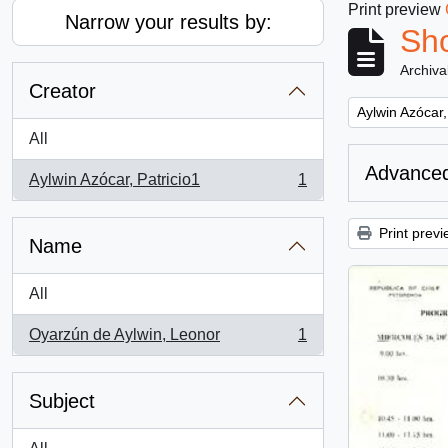
Print preview
Narrow your results by:
Sho
Archiva
Creator
Remove filter:
Aylwin Azócar,
All
Advanced
Aylwin Azócar, Patricio1
1
, 1 results
Print previ
Name
All
Oyarzún de Aylwin, Leonor
1
, 1 results
Subject