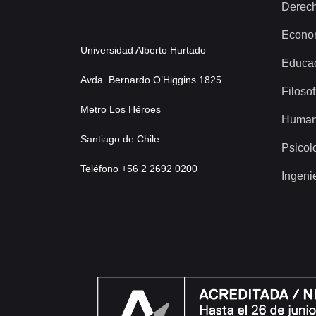
Derec
Econo
Universidad Alberto Hurtado
Educa
Avda. Bernardo O’Higgins 1825
Filosof
Metro Los Héroes
Human
Santiago de Chile
Psicol
Teléfono +56 2 2692 0200
Ingeni