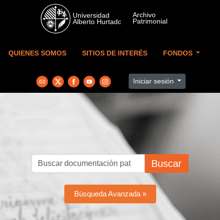
Skip to main content
QUIENES SOMOS
SITIOS DE INTERÉS
FONDOS
Iniciar sesión
Buscar
Búsqueda Avanzada »