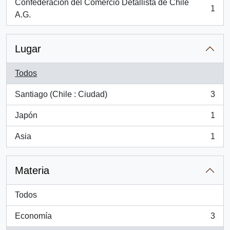
Confederación del Comercio Detallista de Chile
1
, 1 resultados
A.G.
Lugar
Todos
Santiago (Chile : Ciudad)
3
, 3 resultados
Japón
1
, 1 resultados
Asia
1
, 1 resultados
Materia
Todos
Economía
3
, 3 resultados