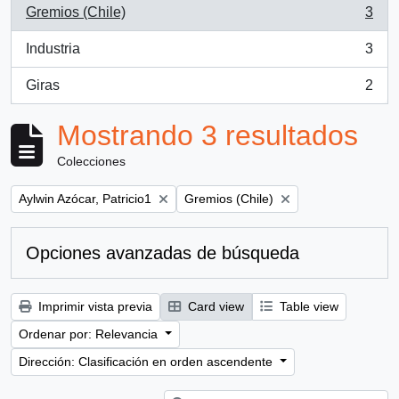
Gremios (Chile)
3
, 3 resultados
Industria
3
, 3 resultados
Giras
2
, 2 resultados
Mostrando 3 resultados
Colecciones
Remove filter:
Remove filter:
Aylwin Azócar, Patricio1
Gremios (Chile)
Opciones avanzadas de búsqueda
Imprimir vista previa
Card view
Table view
Ordenar por: Relevancia
Dirección: Clasificación en orden ascendente